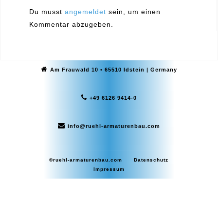
Du musst
angemeldet
sein, um einen
Kommentar abzugeben.
Am Frauwald 10 • 65510 Idstein | Germany
+49 6126 9414-0
info@ruehl-armaturenbau.com
©ruehl-armaturenbau.com
Datenschutz
Impressum