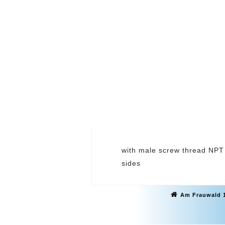
Beitragsnavig
with male screw thread NPT
sides
Am Frauwald 1