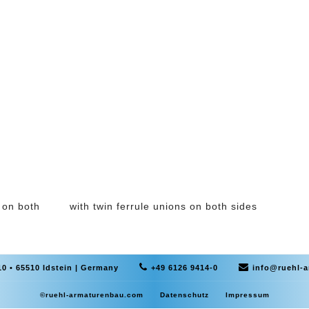
ation
 on both
with twin ferrule unions on both sides
0 • 65510 Idstein | Germany
+49 6126 9414-0
info@ruehl-
©ruehl-armaturenbau.com
Datenschutz
Impressum