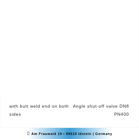
Beitragsnavigation
with butt weld end on both
Angle shut-off valve DN8
sides
PN400
Am Frauwald 10 • 65510 Idstein | Germany