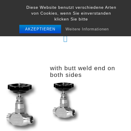
Skip
Diese Website benutzt verschiedene Arten
to
von Cookies, wenn Sie einverstanden
content
klicken Sie bitte
AKZEPTIEREN
Weitere Informationen
with butt weld end on
both sides