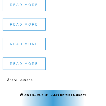
READ MORE
READ MORE
READ MORE
READ MORE
Beitragsnavigation
Ältere Beiträge
Am Frauwald 10 • 65510 Idstein | Germany