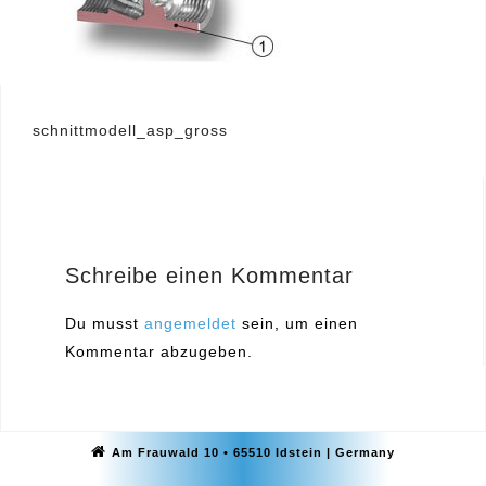
Beitragsnavigation
schnittmodell_asp_gross
Schreibe einen Kommentar
Du musst
angemeldet
sein, um einen
Kommentar abzugeben.
Am Frauwald 10 • 65510 Idstein | Germany