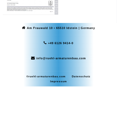
Am Frauwald 10 • 65510 Idstein | Germany
+49 6126 9414-0
info@ruehl-armaturenbau.com
©ruehl-armaturenbau.com
Datenschutz
Impressum