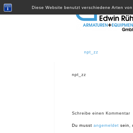
Skip
Diese Website benutzt verschiedene Arten von 
to
content
npt_zz
Beitragsnavig
npt_zz
Schreibe einen Kommentar
Du musst
angemeldet
sein,