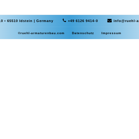
0 • 65510 Idstein | Germany
+49 6126 9414-0
info@ruehl-
©ruehl-armaturenbau.com
Datenschutz
Impressum