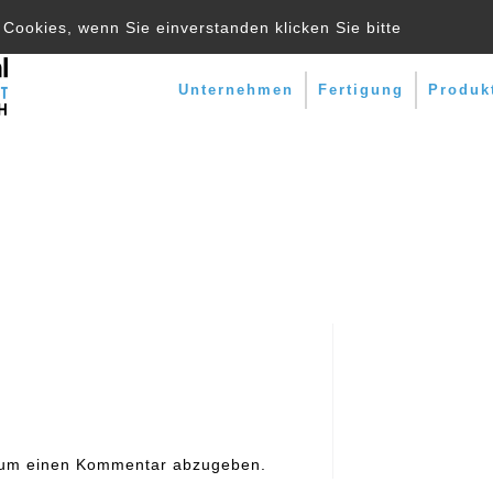
Cookies, wenn Sie einverstanden klicken Sie bitte
Unternehmen
Fertigung
Produk
ation
 um einen Kommentar abzugeben.