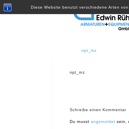
Skip
Diese Website benutzt verschiedene Arten von 
to
content
npt_mz
Beitragsnavig
npt_mz
Schreibe einen Kommentar
Du musst
angemeldet
sein,