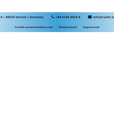
0 • 65510 Idstein | Germany
+49 6126 9414-0
info@ruehl-
©ruehl-armaturenbau.com
Datenschutz
Impressum