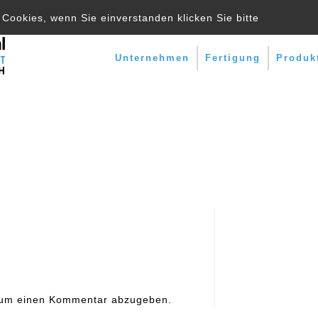
Cookies, wenn Sie einverstanden klicken Sie bitte
Unternehmen
Fertigung
Produk
ation
 um einen Kommentar abzugeben.