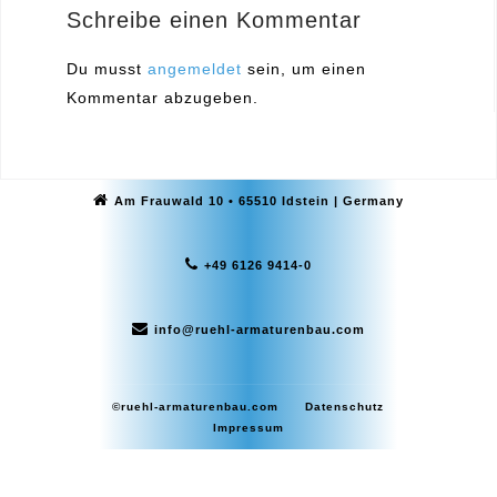
Schreibe einen Kommentar
Du musst
angemeldet
sein, um einen
Kommentar abzugeben.
Am Frauwald 10 • 65510 Idstein | Germany
+49 6126 9414-0
info@ruehl-armaturenbau.com
©ruehl-armaturenbau.com
Datenschutz
Impressum