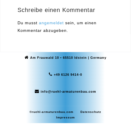
Schreibe einen Kommentar
Du musst
angemeldet
sein, um einen
Kommentar abzugeben.
Am Frauwald 10 • 65510 Idstein | Germany
+49 6126 9414-0
info@ruehl-armaturenbau.com
©ruehl-armaturenbau.com
Datenschutz
Impressum