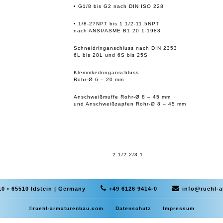
• G1/8 bis G2 nach DIN ISO 228
• 1/8-27NPT bis 1 1/2-11,5NPT
nach ANSI/ASME B1.20.1-1983
Schneidringanschluss nach DIN 2353
6L bis 28L und 6S bis 25S
Klemmkeilringanschluss
Rohr-Ø 6 – 20 mm
Anschweißmuffe Rohr-Ø 8 – 45 mm
und Anschweißzapfen Rohr-Ø 8 – 45 mm
2.1/2.2/3.1
0 • 65510 Idstein | Germany
+49 6126 9414-0
info@ruehl-
©ruehl-armaturenbau.com
Datenschutz
Impressum