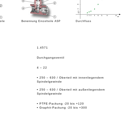
eile
Benennung Einzelteile ASP
Durchfluss
1.4571
Durchgangsventil
4 – 22
• 250 – 630 / Oberteil mit innenliegendem
Spindelgewinde
• 250 – 630 / Oberteil mit außenliegendem
Spindelgewinde
• PTFE-Packung -20 bis +120
• Graphit-Packung -20 bis +300