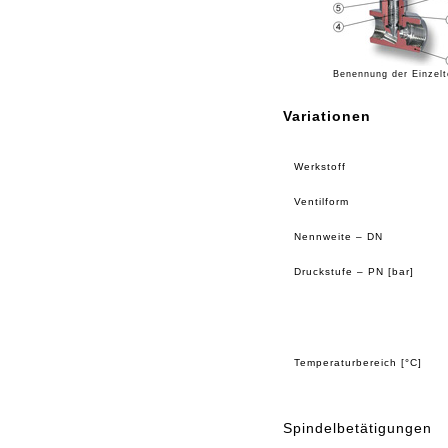
Benennung der Einzelt
Variationen
Werkstoff
Ventilform
Nennweite – DN
Druckstufe – PN [bar]
Temperaturbereich [°C]
Spindelbetätigungen