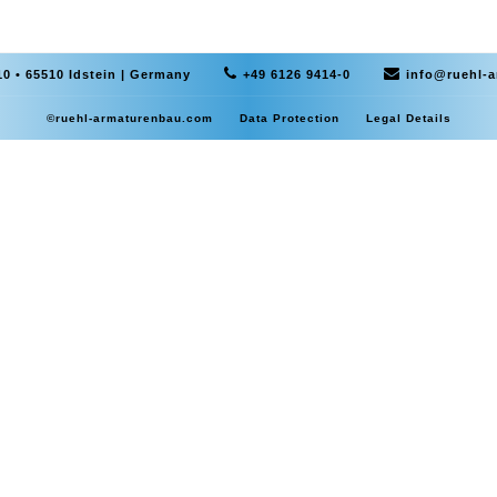
0 • 65510 Idstein | Germany
+49 6126 9414-0
info@ruehl-
©ruehl-armaturenbau.com
Data Protection
Legal Details