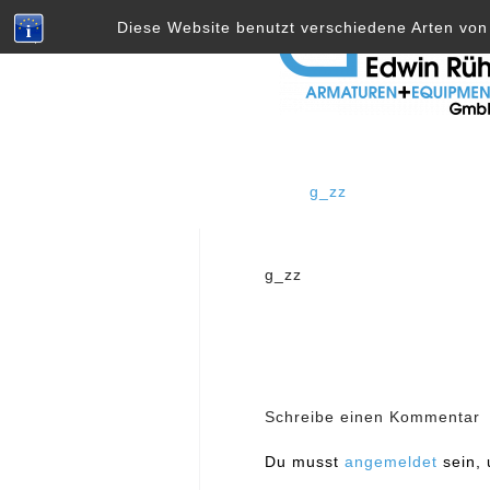
Skip
Diese Website benutzt verschiedene Arten von 
to
content
g_zz
Beitragsnavig
g_zz
Schreibe einen Kommentar
Du musst
angemeldet
sein,