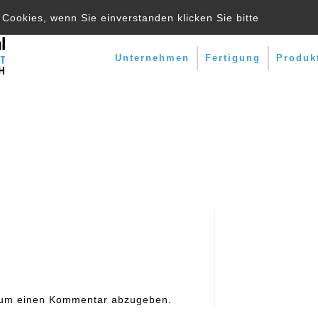
Cookies, wenn Sie einverstanden klicken Sie bitte
Unternehmen
Fertigung
Produk
ation
 um einen Kommentar abzugeben.