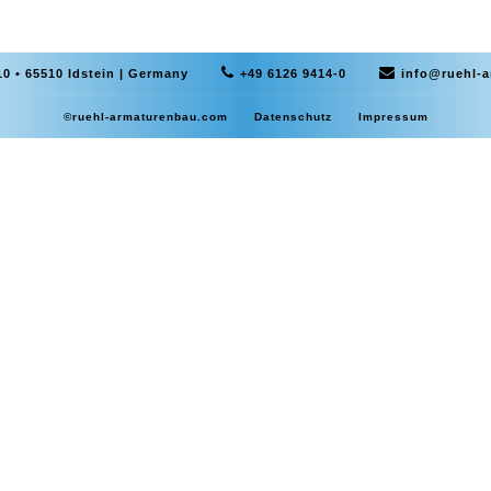
0 • 65510 Idstein | Germany
+49 6126 9414-0
info@ruehl-
©ruehl-armaturenbau.com
Datenschutz
Impressum