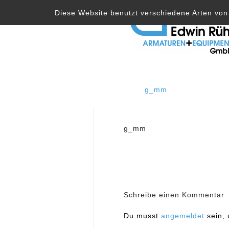
Skip
Diese Website benutzt verschiedene Arten von 
to
content
g_mm
Beitragsnavig
g_mm
Schreibe einen Kommentar
Du musst
angemeldet
sein,