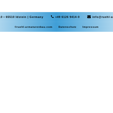
0 • 65510 Idstein | Germany
+49 6126 9414-0
info@ruehl-
©ruehl-armaturenbau.com
Datenschutz
Impressum