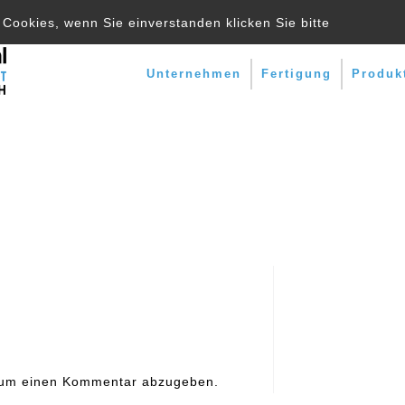
Cookies, wenn Sie einverstanden klicken Sie bitte
Unternehmen
Fertigung
Produk
ation
 um einen Kommentar abzugeben.