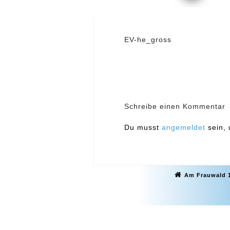
Beitragsnavig
EV-he_gross
Schreibe einen Kommentar
Du musst
angemeldet
sein,
Am Frauwald 1