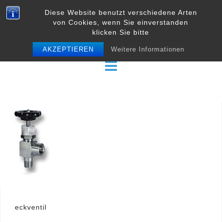
Skip
Diese Website benutzt verschiedene Arten
to
von Cookies, wenn Sie einverstanden
content
klicken Sie bitte
AKZEPTIEREN
Weitere Informationen
Beitragsnavigation
eckventil