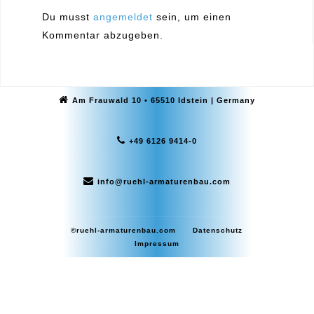
Du musst
angemeldet
sein, um einen
Kommentar abzugeben.
Am Frauwald 10 • 65510 Idstein | Germany
+49 6126 9414-0
info@ruehl-armaturenbau.com
©ruehl-armaturenbau.com
Datenschutz
Impressum