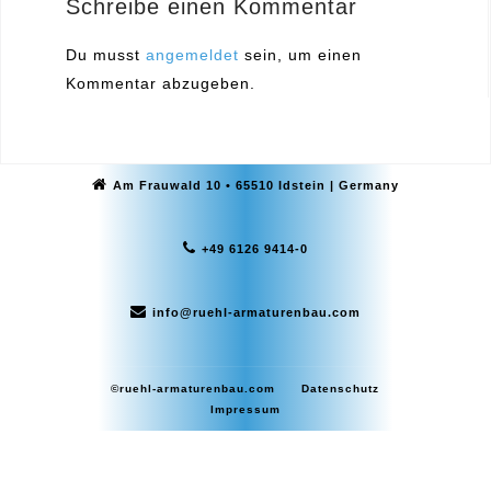
Schreibe einen Kommentar
Du musst
angemeldet
sein, um einen
Kommentar abzugeben.
Am Frauwald 10 • 65510 Idstein | Germany
+49 6126 9414-0
info@ruehl-armaturenbau.com
©ruehl-armaturenbau.com
Datenschutz
Impressum