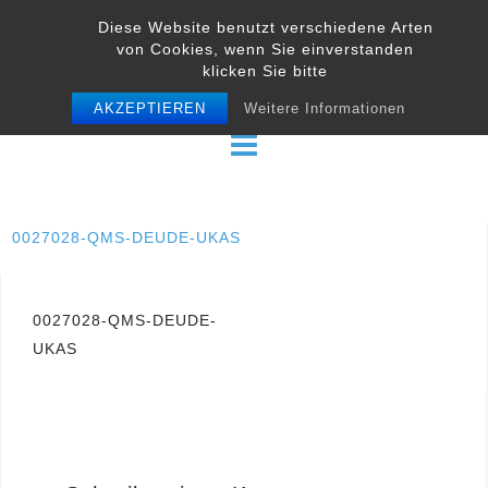
Skip
Diese Website benutzt verschiedene Arten
to
von Cookies, wenn Sie einverstanden
content
klicken Sie bitte
AKZEPTIEREN
Weitere Informationen
0027028-QMS-DEUDE-UKAS
Beitragsnavigation
0027028-QMS-DEUDE-
UKAS